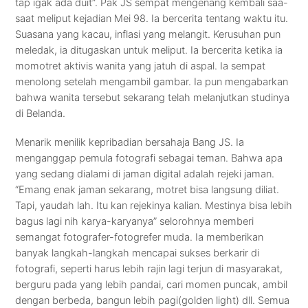
tap igak ada duit”. Pak JS sempat mengenang kembali saa-
saat meliput kejadian Mei 98. Ia bercerita tentang waktu itu.
Suasana yang kacau, inflasi yang melangit. Kerusuhan pun
meledak, ia ditugaskan untuk meliput. Ia bercerita ketika ia
momotret aktivis wanita yang jatuh di aspal. Ia sempat
menolong setelah mengambil gambar. Ia pun mengabarkan
bahwa wanita tersebut sekarang telah melanjutkan studinya
di Belanda.
Menarik menilik kepribadian bersahaja Bang JS. Ia
menganggap pemula fotografi sebagai teman. Bahwa apa
yang sedang dialami di jaman digital adalah rejeki jaman.
“Emang enak jaman sekarang, motret bisa langsung diliat.
Tapi, yaudah lah. Itu kan rejekinya kalian. Mestinya bisa lebih
bagus lagi nih karya-karyanya” selorohnya memberi
semangat fotografer-fotogrefer muda. Ia memberikan
banyak langkah-langkah mencapai sukses berkarir di
fotografi, seperti harus lebih rajin lagi terjun di masyarakat,
berguru pada yang lebih pandai, cari momen puncak, ambil
dengan berbeda, bangun lebih pagi(golden light) dll. Semua