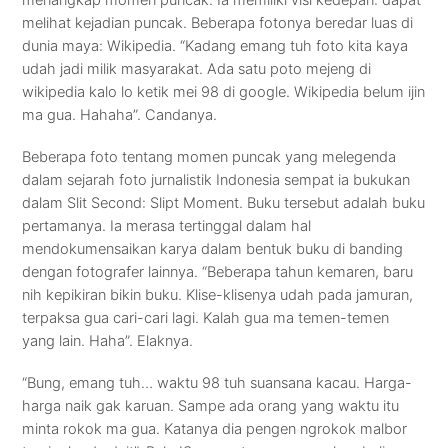
menangkap momen puncak. Ia memiliki visi kedepan: dapat
melihat kejadian puncak. Beberapa fotonya beredar luas di
dunia maya: Wikipedia. “Kadang emang tuh foto kita kaya
udah jadi milik masyarakat. Ada satu poto mejeng di
wikipedia kalo lo ketik mei 98 di google. Wikipedia belum ijin
ma gua. Hahaha”. Candanya.
Beberapa foto tentang momen puncak yang melegenda
dalam sejarah foto jurnalistik Indonesia sempat ia bukukan
dalam Slit Second: Slipt Moment. Buku tersebut adalah buku
pertamanya. Ia merasa tertinggal dalam hal
mendokumensaikan karya dalam bentuk buku di banding
dengan fotografer lainnya. “Beberapa tahun kemaren, baru
nih kepikiran bikin buku. Klise-klisenya udah pada jamuran,
terpaksa gua cari-cari lagi. Kalah gua ma temen-temen
yang lain. Haha”. Elaknya.
“Bung, emang tuh… waktu 98 tuh suansana kacau. Harga-
harga naik gak karuan. Sampe ada orang yang waktu itu
minta rokok ma gua. Katanya dia pengen ngrokok malbor