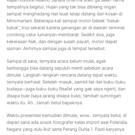
tempatnya begitu). Hujan yang tak bisa dibilang ringan
sempat menghadang niat buat tetap datang dari kosan di
Minomartani. Beberapa kali sempat motor bebek “batuk-
batuk”, trus sekarat karena genangan air di daerah terminal
condong catur lumanyan membanjir. Sedikit doa, juga
kekerasan fisik, dan dengan susah payah, motor dapat
siuman. Akhirnya sampai juga di tempat tersebut.
Sampai di sana, ternyata acara belum mulai, agak
berbangga bisa datang sepuluh menit sebelum acara
dimulai. Langkah-langkah rencana datang tepat waktu
ternyata berhasil. Setelah masuk, sambil liat-liat buku-buku
budaya—juga buku-buku filsafat yang gak saya ngerti, dan
disapa bule (saya jarang disapa bule), tambah sumringah
waktu itu. Ah…ramah betul bapaknya.
Waktu presentasi kemudian dimulai, wow…ternyata betul, di
depan sana ada sosok fotografer kelas import asal Polandia.
Negara yang dulu ikut serta Perang Dunia 1. Pasti karyanya