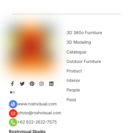
3D 360o Furniture
3D Modeling
Catalogue
Outdoor Furniture
Product
Interior
People
Food
www.roshvisual.com
photo@roshvisual.com
+62 822-2622-7575
Roshvisual Studio