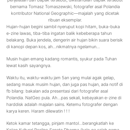
bernama Tomasz Tomaszewski, fotografer asal Polandia
kontributor National Geographic—majalah yang dicetak
ribuan eksemplar.
Hujan-hujan begini sambil nyeruput kopi hitam, buka-buka
e-zine lawas, tiba-tiba ingatan balik kebeberapa tahun
belakang. Buka jendela, dengerin air hujan bikin suara berisik
di kanopi depan kos, ah…nikmatnya ngelamun…
Musin hujan emang kadang romantis, syukur pada Tuhan
lewat kasih sayangnya.
Waktu itu, waktu-waktu jam 5an yang mulai agak gelap,
sedang masuk musim hujan, dan juga pas hujan, ada notif di
fb bilang: bakalan ada presentasi dari fotografer asal
Polandia. NatGeo pula. Ah…pas sekali, kebayakan e-zine di
harddisk adalah majalan sains. Ketemu fotografer dengan
karya keren. Haram dilewatin ! ! !
Ketok kamar tetangga, pinjam mantol…berangkatlah ke
Kajian Kultural Realino Sanata Dharma (kalo ga salah nama