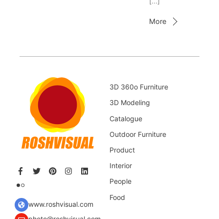
[…]
More
3D 360o Furniture
3D Modeling
Catalogue
Outdoor Furniture
Product
Interior
People
Food
www.roshvisual.com
photo@roshvisual.com