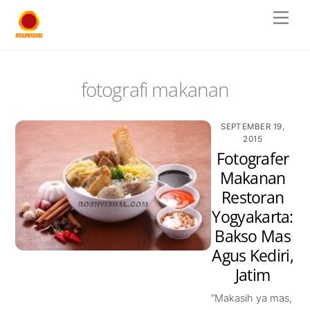
Skip
Men
to
content
fotografi makanan
SEPTEMBER 19,
2015
Fotografer
Makanan
Restoran
Yogyakarta:
Bakso Mas
Agus Kediri,
Jatim
“Makasih ya mas,